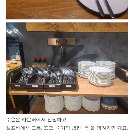
주문은 카운터에서 선납하고
셀프바에서 그릇, 포크, 숟가락,냅킨 등 을 챙겨가면 돼요.