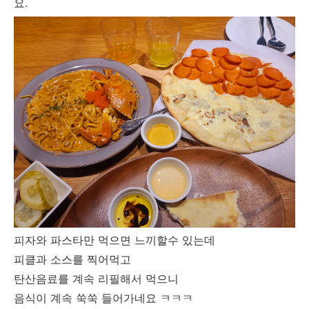
요.
피자와 파스타만 먹으면 느끼할수 있는데
피클과 소스를 찍어먹고
탄산음료를 계속 리필해서 먹으니
음식이 계속 쑥쑥 들어가네요 ㅋㅋㅋ