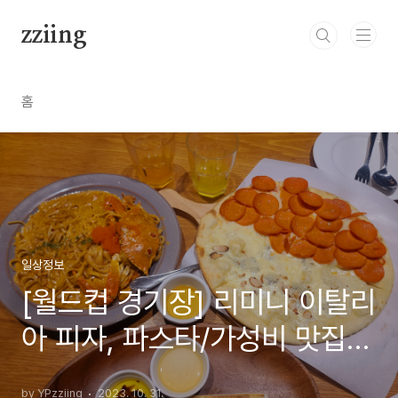
본문 바로가기
zziing
홈
일상정보
[월드컵 경기장] 리미니 이탈리
아 피자, 파스타/가성비 맛집,
무제한 드링크바 RIMINI
by YPzziing
2023. 10. 31.