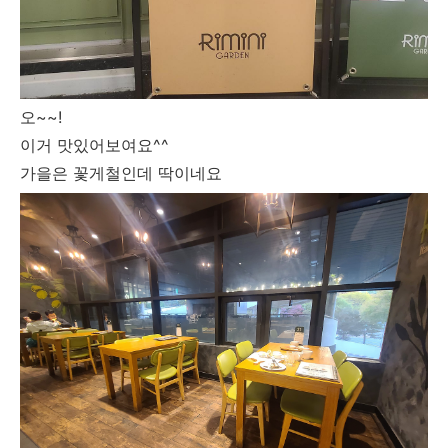
오~~!
이거 맛있어보여요^^
가을은 꽃게철인데 딱이네요